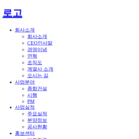
로고
회사소개
회사소개
CEO인사말
경영이념
연혁
조직도
계열사 소개
오시는 길
사업분야
종합건설
시행
PM
사업실적
주요실적
분양정보
공사현황
홍보센터